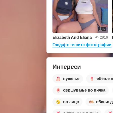
5
Elizabeth And Eliana
2816
Гледајте ги сите фотографии
Интереси
пушење
ебење в
свршување во пичка
во лице
ебење д