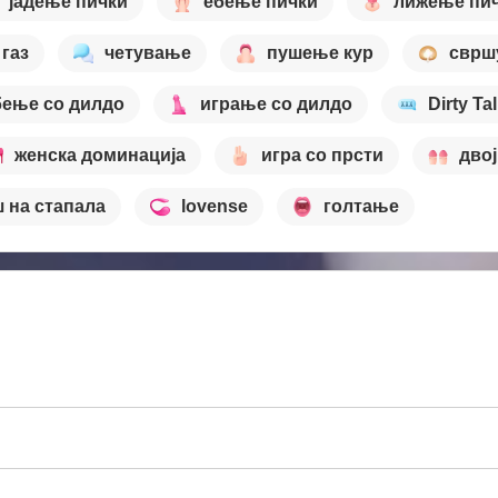
јадење пички
ебење пички
лижење пи
газ
четување
пушење кур
сврш
бење со дилдо
играње со дилдо
Dirty Ta
женска доминација
игра со прсти
двој
 на стапала
lovense
голтање