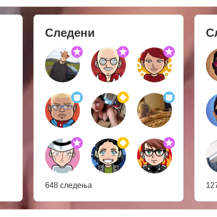
Следени
С
648 следења
12