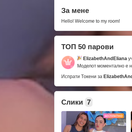
За мене
Hello! Welcome to my room!
ТОП 50 парови
ElizabethAndEliana
уч
Моделот моментално е 
Испрати Токени за
ElizabethAn
Слики
7
БЕСПЛАТНО