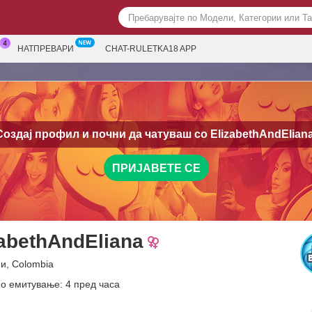
НАТПРЕВАРИ
CHAT-RULETKA18 APP
Создај профил и почни да чатуваш со
ElizabethAndEliana
ПРИЈАВЕТЕ СЕ
zabethAndEliana
и, Colombia
о емитување: 4 пред часа