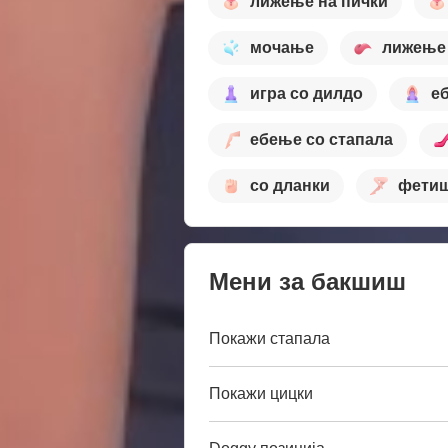
лижење на пички
мочање
лижење 
игра со дилдо
е
ебење со стапала
со дланки
фетиш
Мени за бакшиш
Покажи стапала
Покажи цицки