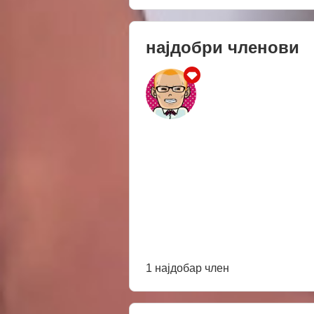
најдобри членови
1 најдобар член