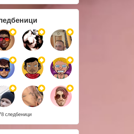
ледбеници
78 следбеници