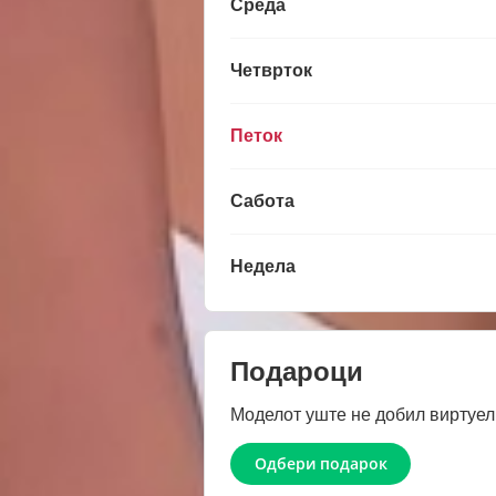
Среда
Четврток
Петок
Сабота
Недела
Подароци
Моделот уште не добил виртуел
Одбери подарок