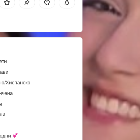
ети
ави
но/Хиспанско
ичена
м
ни
одни