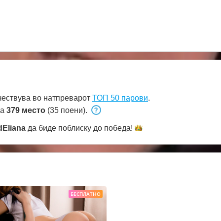
ествува во натпреварот
ТОП 50 парови
.
на
379 место
(35 поени).
dEliana
да биде поблиску до
победа!
БЕСПЛАТНО