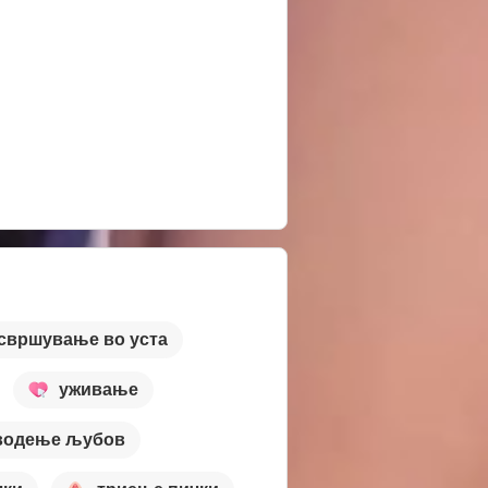
свршување во уста
уживање
водење љубов