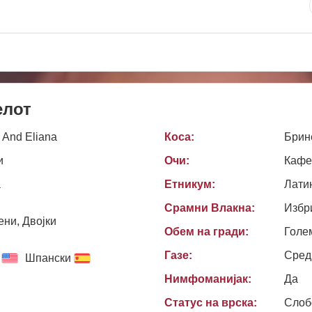
елот
 And Eliana
Коса:
Брин
и
Очи:
Кафе
a
Етникум:
Лати
Срамни Влакна:
Избр
ни, Двојки
Обем на гради:
Голе
Газе:
Сред
Шпански
Нимфоманијак:
Да
Статус на врска:
Слоб