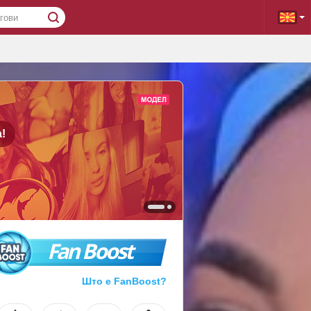
!
Fan Boost
Што е FanBoost?