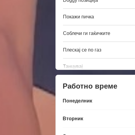
Doggy позиција
Покажи пичка
Соблечи ги гаќичките
Плескај се по газ
Танцувај
Работно време
Понеделник
Вторник