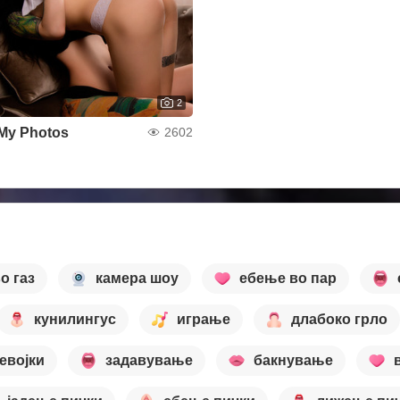
2
My Photos
2602
о газ
камера шоу
ебење во пар
кунилингус
играње
длабоко грло
евојки
задавување
бакнување