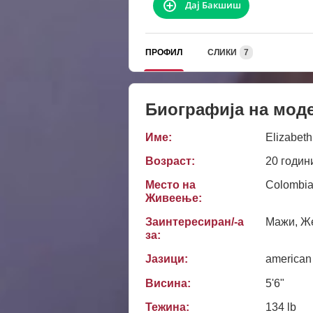
Дај Бакшиш
ПРОФИЛ
СЛИКИ
7
Биографија на мод
Име:
Elizabeth
Возраст:
20 годин
Место на
Colombi
Живеење:
Заинтересиран/-а
Мажи, Же
за:
Јазици:
american
Висина:
5'6"
Тежина:
134 lb