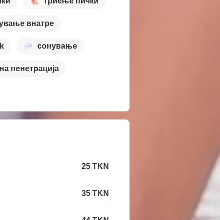
чки
триење пички
ување внатре
lk
сонување
на пенетрација
25 TKN
35 TKN